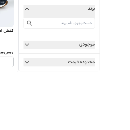
برند
کفش اس
موجودی
100,000
محدوده قیمت