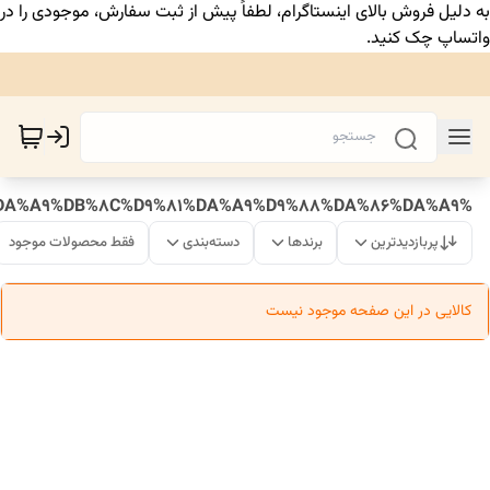
به دلیل فروش بالای اینستاگرام، لطفاً پیش از ثبت سفارش، موجودی را در
واتساپ چک کنید.
%DA%A9%DB%8C%D9%81%DA%A9%D9%88%DA%86%DA%A9
پربازدیدترین
برندها
دسته‌بندی
فقط محصولات موجود
کالایی در این صفحه موجود نیست