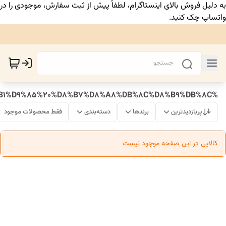
به دلیل فروش بالای اینستاگرام، لطفاً پیش از ثبت سفارش، موجودی را در
واتساپ چک کنید.
%DA%A9%DB%8C%D9%81%DA%86%D8%B1%D9%85%20%D8%B7%D8%A8%DB%8C%D8%B9%DB%8C
پربازدیدترین
برندها
دسته‌بندی
فقط محصولات موجود
کالایی در این صفحه موجود نیست