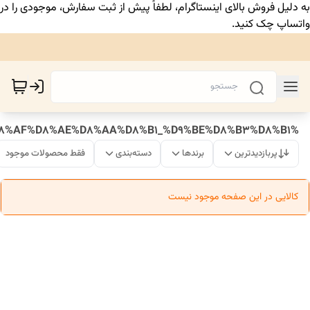
به دلیل فروش بالای اینستاگرام، لطفاً پیش از ثبت سفارش، موجودی را در
واتساپ چک کنید.
%DA%A9%D8%AA%D9%88%D9%86%DB%8C_%D8%B3%D8%AA_%D8%AF%D8%AE%D8%AA%D8%B1_%D9%BE%D8%B3%D8%B1
پربازدیدترین
برندها
دسته‌بندی
فقط محصولات موجود
کالایی در این صفحه موجود نیست