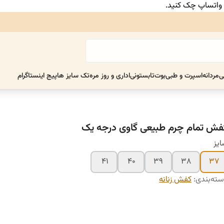
ر واتساپ چک کنید.
ی
مردانه
اسپرت و طبی
بوت
تابستونی
اداری و روز مره
تک سایز ها
پیج اینستاگرام
فش تمام چرم طبیعی گاوی درجه یک
یز
۴۱
۴۰
۳۹
۳۸
۳۷
ته‌بندی
:
کفش زنانه