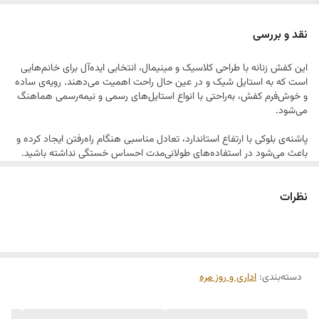
استایل‌های روزمره و رسمی.
✔️ رویه باکیفیت
نقد و بررسی
✔️ پاشنه استاندارد و راحت
این کفش زنانه با طراحی کلاسیک و مینیمال، انتخابی ایده‌آل برای خانم‌هایی
✔️ مناسب استفاده طولانی‌مدت
است که به استایل شیک و در عین حال راحت اهمیت می‌دهند. رویه‌ی ساده
و خوش‌فرم کفش، به‌راحتی با انواع استایل‌های رسمی و نیمه‌رسمی هماهنگ
می‌شود.
سادگی همیشه ترند است 🖤
پاشنه‌ی بلوکی با ارتفاع استاندارد، تعادل مناسبی هنگام راه‌رفتن ایجاد کرده و
باعث می‌شود در استفاده‌های طولانی‌مدت احساس خستگی نداشته باشید.
بند ظریف روی پا علاوه بر زیبایی، به فیکس شدن بهتر کفش کمک می‌کند.
نظرات
استفاده از متریال باکیفیت در ساخت این کفش، دوام بالا و ظاهر شکیل آن را
تضمین کرده و آن را به گزینه‌ای مناسب برای محیط کار، مهمانی و استفاده
روزمره تبدیل کرده است.
دسته‌بندی
:
اداری و روز مره